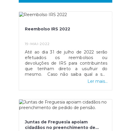
Reembolso IRS 2022
19-MAI-2022
Até ao dia 31 de julho de 2022 serão
efetuados os reembolsos ou
devoluções de IRS para contribuintes
que tenham direto a usufruir do
mesmo. Caso não saiba qual a sua
situação atual referente ao assunto,
Ler mais...
basta aceder ao Portal de Finanças e
perceber quanto resultará da liquidação
do IRS, seja no que toca ao reembolso
ou ao valor que terá de pagar de
imposto adicional.Fonte: "Quando vou
receber o reembolso do IRS",
disponível
Juntas de Freguesia apoiam
em: https://www.dinheirovivo.pt/financas-
cidadãos no preenchimento de
pessoais/quando-vou-receber-o-