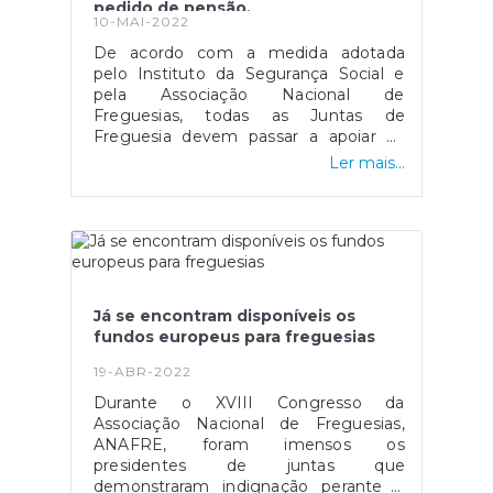
pedido de pensão.
reembolso-do-irs-14854316.html
10-MAI-2022
De acordo com a medida adotada
pelo Instituto da Segurança Social e
pela Associação Nacional de
Freguesias, todas as Juntas de
Freguesia devem passar a apoiar os
seus cidadãos no preenchimento do
Ler mais...
pedido de pensão online a partir da
Segurança Social Direta, garantido uma
maior proximidade e um maior
acompanhamento a que mais
precisa.Na opinião de Jorge Veloso,
presidente da Associação Nacional de
Freguesias (ANAFRE), "As freguesias,
Já se encontram disponíveis os
como entidade mais próxima dos
fundos europeus para freguesias
cidadãos, devem e podem executar
este serviço que consideramos
19-ABR-2022
imprescindível para que os cidadãos se
Durante o XVIII Congresso da
possam sentir cada vez melhor e ter
Associação Nacional de Freguesias,
alguém que os ligue ao Estado”.Fonte:
ANAFRE, foram imensos os
"Observador", disponível
presidentes de juntas que
em https://observador.pt/2022/05/05/juntas-
demonstraram indignação perante a
de-freguesia-podem-ajudar-cidadaos-a-