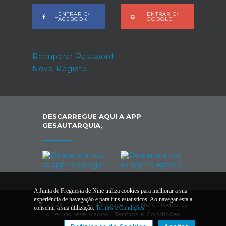
ENTRAR C/
ENTRAR C/
FACEBOOK
GOOGLE
Recuperar Password
Novo Registo
DESCARREGUE AQUI A APP
GESAUTARQUIA,
A Junta de Freguesia de Nine utiliza cookies para melhorar a sua
experiência de navegação e para fins estatísticos. Ao navegar está a
© 2026 Junta de Freguesia de Nine. Todos os
consentir a sua utilização.
Termos e Condições
direitos reservados |
Termos e Condições